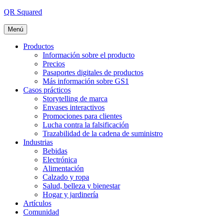
Saltar
QR Squared
al
contenido
Menú
Productos
Información sobre el producto
Precios
Pasaportes digitales de productos
Más información sobre GS1
Casos prácticos
Storytelling de marca
Envases interactivos
Promociones para clientes
Lucha contra la falsificación
Trazabilidad de la cadena de suministro
Industrias
Bebidas
Electrónica
Alimentación
Calzado y ropa
Salud, belleza y bienestar
Hogar y jardinería
Artículos
Comunidad