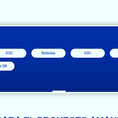
D2C
Bebidas
GS1
s QR