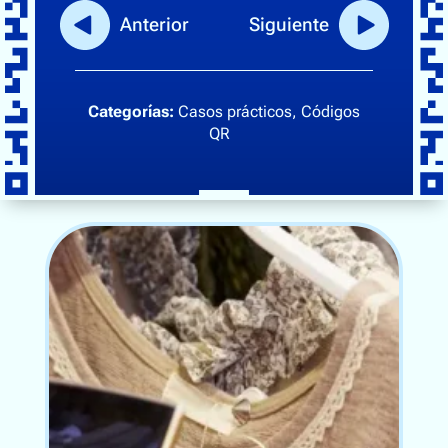
Trazabilidad de la cadena de suministro
Anterior
Siguiente
Bebidas
Electrónica
Categorías:
Casos prácticos
, 
Códigos
Alimentación
QR
Calzado y ropa
Salud, belleza y bienestar
Hogar y jardinería
Comunidad
Quiénes somos
Contáctenos