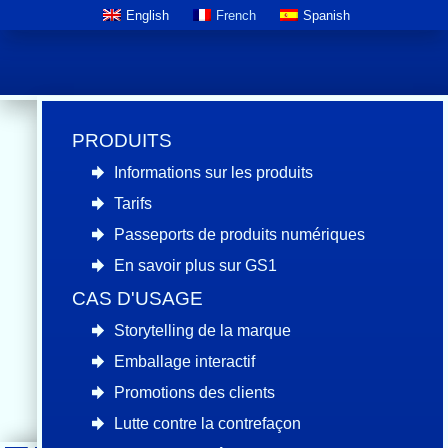
English
French
Spanish
PRODUITS
Informations sur les produits
Tarifs
Conditions
Passeports de produits numériques
En savoir plus sur GS1
d'utilisation
CAS D'USAGE
Storytelling de la marque
En savoir plus sur les détails de
Emballage interactif
notre collaboration.
Promotions des clients
Lutte contre la contrefaçon