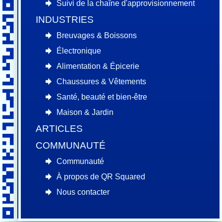
Suivi de la chaîne d'approvisionnement
INDUSTRIES
Nos conditions de service
Breuvages & Boissons
sont toujours rédigées en
Électronique
langage clair.
Alimentation & Épicerie
Chaussures & Vêtements
Veuillez lire nos conditions
Santé, beauté et bien-être
pour comprendre notre accord
Maison & Jardin
de travail.
ARTICLES
Si vous avez des questions,
COMMUNAUTÉ
nous sommes là pour vous
Communauté
aider.
À propos de QR Squared
Nous contacter