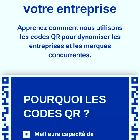
Suivi de la chaîne d'approvisionnement
votre entreprise
Breuvages & Boissons
Apprenez comment nous utilisons
Électronique
les codes QR pour dynamiser les
Alimentation & Épicerie
entreprises et les marques
Chaussures & Vêtements
concurrentes.
Santé, beauté et bien-être
Maison & Jardin
POURQUOI LES
Communauté
CODES QR ?
À propos de QR Squared
Nous contacter
Meilleure capacité de