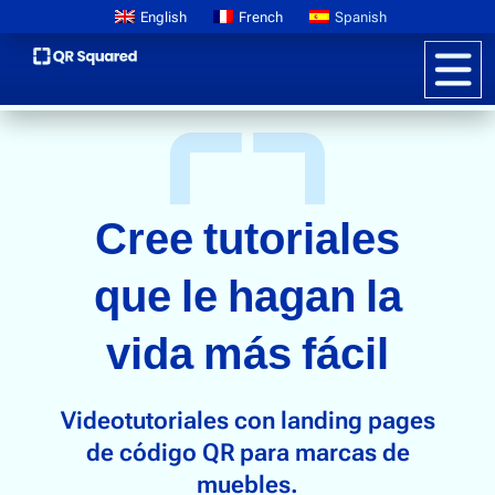
English
French
Spanish
Información sobre el producto
CÓDIGOS QR PARA MUEBLES TUTORIALES
Cree tutoriales
Precios
Pasaportes digitales de productos
que le hagan la
Más información sobre GS1
vida más fácil
Storytelling de marca
Envases interactivos
Videotutoriales con landing pages
Promociones para clientes
de código QR para marcas de
Lucha contra la falsificación
muebles.