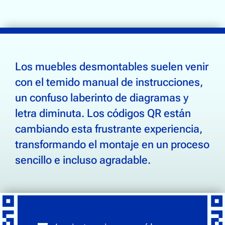
Trazabilidad de la cadena de suministro
Bebidas
Electrónica
CÓDIGOS QR PARA MUE
Los muebles desmontables suelen venir
Alimentación
con el temido manual de instrucciones,
Calzado y ropa
un confuso laberinto de diagramas y
Salud, belleza y bienestar
letra diminuta. Los códigos QR están
Hogar y jardinería
cambiando esta frustrante experiencia,
transformando el montaje en un proceso
sencillo e incluso agradable.
Comunidad
Quiénes somos
Contáctenos