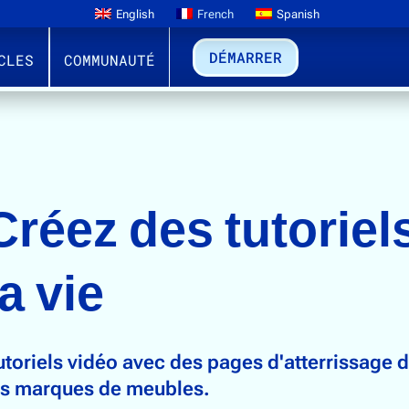
English
French
Spanish
DÉMARRER
CLES
COMMUNAUTÉ
ODES QR POUR MEUBLES TUTORIELS
Créez des tutoriels
la vie
utoriels vidéo avec des pages d'atterrissage
es marques de meubles.