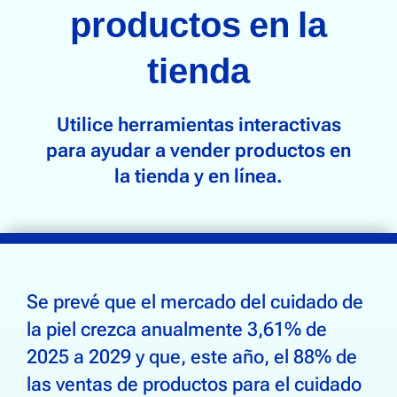
Trazabilidad de la cadena de suministro
productos en la
tienda
Bebidas
Electrónica
Alimentación
Utilice herramientas interactivas
Calzado y ropa
para ayudar a vender productos en
la tienda y en línea.
Salud, belleza y bienestar
Hogar y jardinería
Comunidad
Se prevé que el mercado del cuidado de
Quiénes somos
la piel crezca anualmente 3,61% de
Contáctenos
2025 a 2029 y que, este año, el 88% de
las ventas de productos para el cuidado