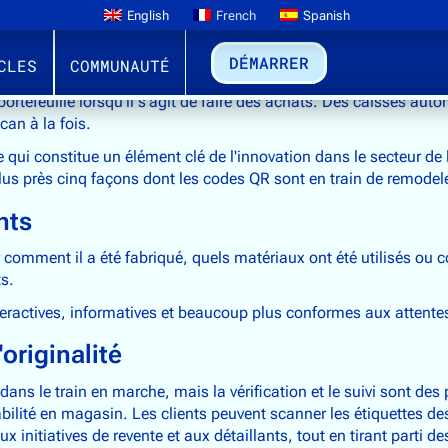
English
French
Spanish
DÉMARRER
CLES
COMMUNAUTÉ
rtefeuille lorsqu'il s'agit de faire des achats. Des caisses au
can à la fois.
i constitue un élément clé de l'innovation dans le secteur de la
us près cinq façons dont les codes QR sont en train de remodeler
nts
comment il a été fabriqué, quels matériaux ont été utilisés ou 
ts.
eractives, informatives et beaucoup plus conformes aux attent
originalité
dans le train en marche, mais la vérification et le suivi sont de
ilité en magasin. Les clients peuvent scanner les étiquettes des 
r aux initiatives de revente et aux détaillants, tout en tirant parti