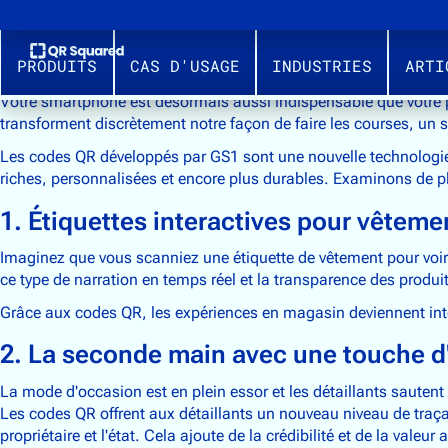
PRODUITS
CAS D'USAGE
INDUSTRIES
ARTI
Votre smartphone est désormais aussi indispensable que votre po
transforment discrètement notre façon de faire les courses, un s
Les codes QR développés par GS1 sont une nouvelle technologie qu
riches, personnalisées et encore plus durables. Examinons de pl
1. Étiquettes interactives pour vêteme
Imaginez que vous scanniez une étiquette de vêtement pour voir 
ce type de narration en temps réel et la transparence des produi
Grâce aux codes QR, les expériences en magasin deviennent int
2. La seconde main avec une touche d'
La mode d'occasion est en plein essor et les détaillants sautent 
Les codes QR offrent aux détaillants un nouveau niveau de traçab
propriétaire et l'état. Cela ajoute de la crédibilité et de la valeu