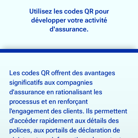
Suivi de la chaîne d'approvisionnement
Utilisez les codes QR pour
développer votre activité
Breuvages & Boissons
d'assurance.
Électronique
Alimentation & Épicerie
Chaussures & Vêtements
Santé, beauté et bien-être
Maison & Jardin
Les codes QR offrent des avantages
significatifs aux compagnies
d'assurance en rationalisant les
processus et en renforçant
Communauté
l'engagement des clients. Ils permettent
À propos de QR Squared
d'accéder rapidement aux détails des
Nous contacter
polices, aux portails de déclaration de