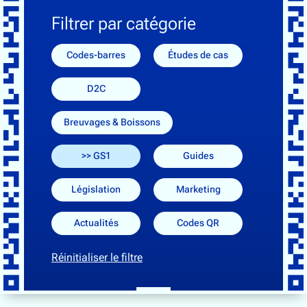
Suivi de la chaîne d'approvisionnement
Filtrer par catégorie
Breuvages & Boissons
Codes-barres
Études de cas
Électronique
D2C
Alimentation & Épicerie
Chaussures & Vêtements
Breuvages & Boissons
Santé, beauté et bien-être
Maison & Jardin
GS1
Guides
Législation
Marketing
Communauté
Actualités
Codes QR
À propos de QR Squared
Réinitialiser le filtre
Nous contacter