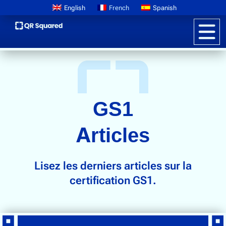
English
French
Spanish
Informations sur les produits
GS1
Tarifs
Passeports de produits numériques
Articles
En savoir plus sur GS1
Lisez les derniers articles sur la
Storytelling de la marque
certification GS1.
Emballage interactif
Promotions des clients
Lutte contre la contrefaçon