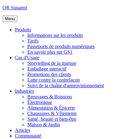
Aller
QR Squared
au
contenu
Menu
Produits
Informations sur les produits
Tarifs
Passeports de produits numériques
En savoir plus sur GS1
Cas d'Usage
Storytelling de la marque
Emballage interactif
Promotions des clients
Lutte contre la contrefaçon
Suivi de la chaîne d'approvisionnement
Industries
Breuvages & Boissons
Électronique
Alimentation & Épicerie
Chaussures & Vêtements
Santé, beauté et bien-être
Maison & Jardin
Articles
Communauté