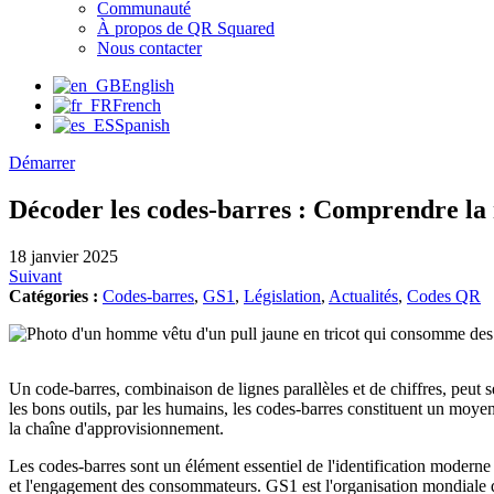
Communauté
À propos de QR Squared
Nous contacter
English
French
Spanish
Démarrer
Décoder les codes-barres : Comprendre l
18 janvier 2025
Suivant
Catégories :
Codes-barres
, 
GS1
, 
Législation
, 
Actualités
, 
Codes QR
Un code-barres, combinaison de lignes parallèles et de chiffres, peut
les bons outils, par les humains, les codes-barres constituent un moyen 
la chaîne d'approvisionnement.
Les codes-barres sont un élément essentiel de l'identification moderne 
et l'engagement des consommateurs. GS1 est l'organisation mondiale q