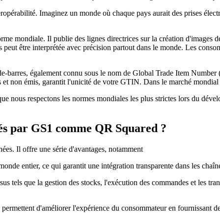
eropérabilité. Imaginez un monde où chaque pays aurait des prises élect
rme mondiale. Il publie des lignes directrices sur la création d'images 
es peut être interprétée avec précision partout dans le monde. Les consom
e-barres, également connu sous le nom de Global Trade Item Number (
non émis, garantit l'unicité de votre GTIN. Dans le marché mondial in
ue nous respectons les normes mondiales les plus strictes lors du déve
uvés par GS1 comme QR Squared ?
nnées. Il offre une série d'avantages, notamment
onde entier, ce qui garantit une intégration transparente dans les ch
sus tels que la gestion des stocks, l'exécution des commandes et les trans
ermettent d'améliorer l'expérience du consommateur en fournissant des i