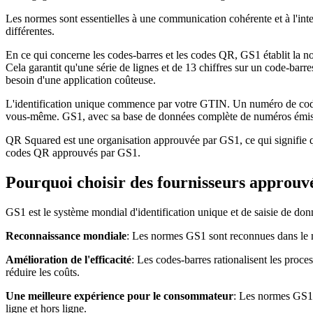
Les normes sont essentielles à une communication cohérente et à l'int
différentes.
En ce qui concerne les codes-barres et les codes QR, GS1 établit la no
Cela garantit qu'une série de lignes et de 13 chiffres sur un code-barr
besoin d'une application coûteuse.
L'identification unique commence par votre GTIN. Un numéro de cod
vous-même. GS1, avec sa base de données complète de numéros émis et 
QR Squared est une organisation approuvée par GS1, ce qui signifie q
codes QR approuvés par GS1.
Pourquoi choisir des fournisseurs appro
GS1 est le système mondial d'identification unique et de saisie de do
Reconnaissance mondiale
: Les normes GS1 sont reconnues dans le m
Amélioration de l'efficacité
: Les codes-barres rationalisent les proces
réduire les coûts.
Une meilleure expérience pour le consommateur
: Les normes GS1 p
ligne et hors ligne.