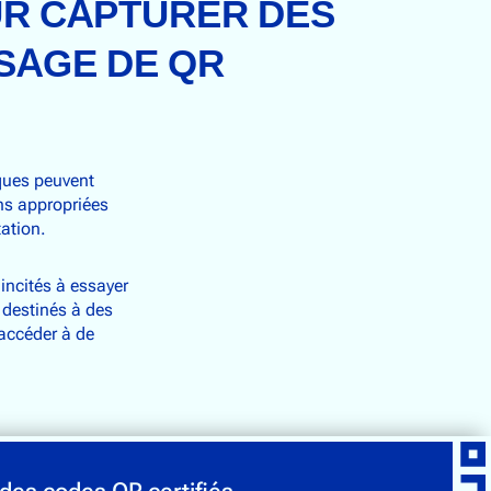
UR CAPTURER DES
SAGE DE QR
ques peuvent
ons appropriées
tation.
incités à essayer
 destinés à des
 accéder à de
des codes QR certifiés.