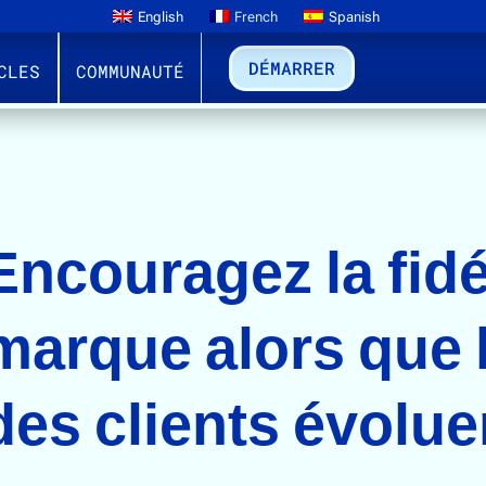
English
French
Spanish
DÉMARRER
CLES
COMMUNAUTÉ
S CODES QR POUR FIDÉLISER LES MARQUES DE PRODUI
Encouragez la fidél
marque alors que 
des clients évolue