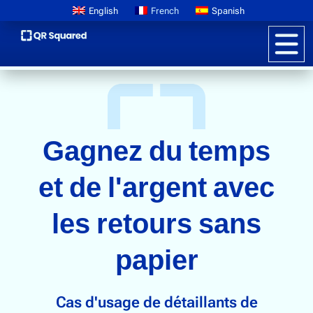
English
French
Spanish
Informations sur les produits
CODES QR POUR LES RETOURS SANS PAPIER DA
Gagnez du temps
Tarifs
Passeports de produits numériques
et de l'argent avec
En savoir plus sur GS1
les retours sans
Storytelling de la marque
papier
Emballage interactif
Promotions des clients
Lutte contre la contrefaçon
Cas d'usage de détaillants de