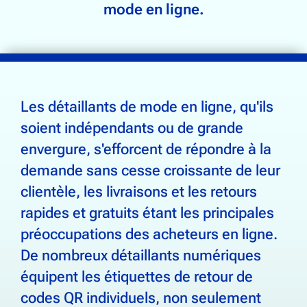
Suivi de la chaîne d'approvisionnement
mode en ligne.
Breuvages & Boissons
Électronique
Alimentation & Épicerie
Les détaillants de mode en ligne, qu'ils
Chaussures & Vêtements
soient indépendants ou de grande
Santé, beauté et bien-être
envergure, s'efforcent de répondre à la
Maison & Jardin
demande sans cesse croissante de leur
clientèle, les livraisons et les retours
rapides et gratuits étant les principales
Communauté
préoccupations des acheteurs en ligne.
À propos de QR Squared
De nombreux détaillants numériques
Nous contacter
équipent les étiquettes de retour de
codes QR individuels, non seulement